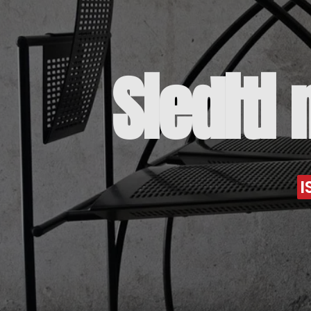
Siediti
I