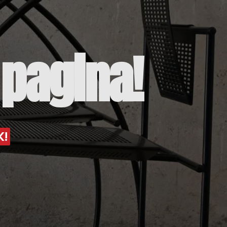
pagina!
K!