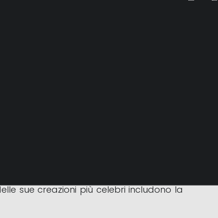
È noto soprattutto per la sua influenza nel
nsiderato uno dei più influenti designer
to alla creazione di molti modelli iconici.
le sue creazioni più celebri includono la