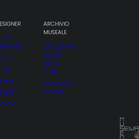
ESIGNER
ARCHIVIO
MUSEALE
UTTI I
ESIGNER
COLLEZIONE
ugiaro
MUSEO
BCD
DELLA
FGH
SEDIA
JKLMN
COLLEZIONI
PRIVATE
PQRST
VWYZ
NOLEGGIO