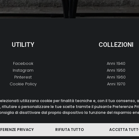
UTILITY
COLLEZIONI
Facebook
Anni 1940
Instagram
Anni 1950
Pinterest
Anni 1960
Cookie Policy
Anni 1970
Privacy Policy
Anni 1980
Copyright
Anni 1990
elezionati utilizzano cookie per finalità tecniche e, con il tuo consenso,
Preferenze Privacy
Anni 2000
 rifiutare o personalizzare le tue scelte tramite il pulsante Preferenze Pr
nsiglia di disattivare dal proprio dispositivo la funzione del risparmio e
EFERENZE PRIVACY
RIFIUTA TUTTO
ACCETTA TUTT