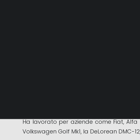
Giorgetto Giugiaro, nato il 7 agosto 1938,
settore dell’automotive e per le sue nu
dell’industria automobilistica.
Durante la sua carriera, Giugiaro ha lavor
Ha lavorato per aziende come Fiat, Alfa 
Volkswagen Golf Mk1, la DeLorean DMC-12, la