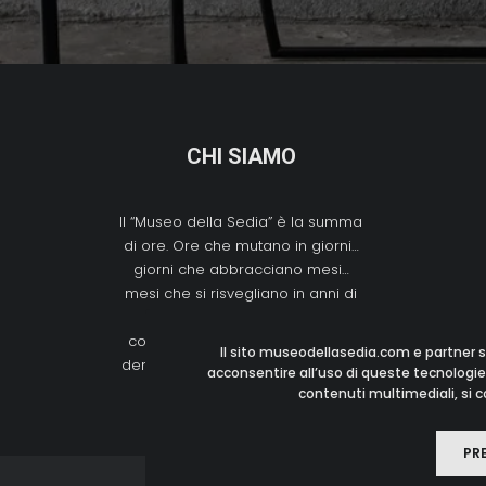
CHI SIAMO
Il “Museo della Sedia” è la summa
di ore. Ore che mutano in giorni…
giorni che abbracciano mesi…
mesi che si risvegliano in anni di
passioni, ricerche, ricerche,
conoscenze, chilometri, incontri,
Il sito museodellasedia.com e partner s
denari spesi (bene) nell’oggetto…
acconsentire all’uso di queste tecnologie,
contenuti multimediali, si co
PR