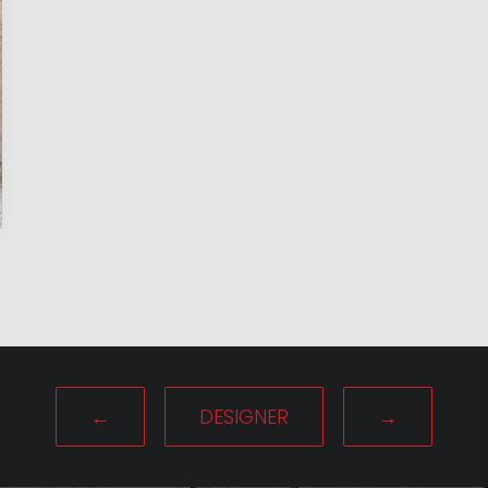
←
DESIGNER
→