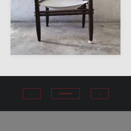
←
DESIGNER
→