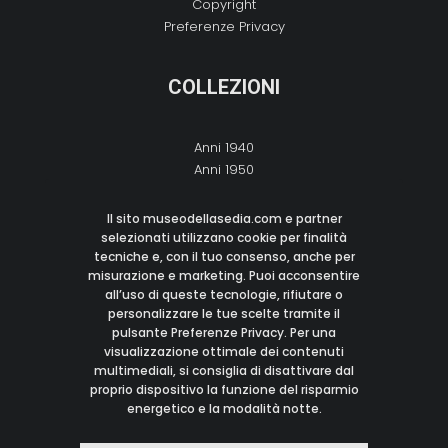
Copyright
Preferenze Privacy
COLLEZIONI
Anni 1940
Anni 1950
Anni 1960
Anni 1970
Il sito museodellasedia.com e partner
Anni 1980
selezionati utilizzano cookie per finalità
tecniche e, con il tuo consenso, anche per
Anni 1990
misurazione e marketing. Puoi acconsentire
Anni 2000
all’uso di queste tecnologie, rifiutare o
personalizzare le tue scelte tramite il
pulsante Preferenze Privacy. Per una
CONTATTI
visualizzazione ottimale dei contenuti
multimediali, si consiglia di disattivare dal
proprio dispositivo la funzione del risparmio
M:
info@museodellasedia.com
energetico e la modalità notte.
I: Italy
© 2021 Museo Della Sedia