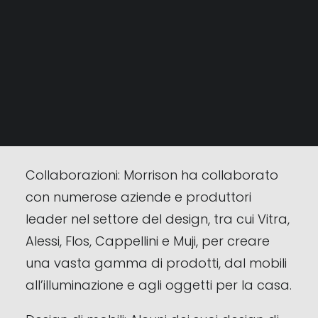
Morrison ha guadagnato riconoscimento
per il suo design della “Thinking Man’s
RICERCA
Chair”, che faceva parte del suo
progetto di laurea. Questo design
innovativo ha mostrato la sua precoce
inclinazione verso il mobili pratici e facili
da usare.
Collaborazioni: Morrison ha collaborato
con numerose aziende e produttori
leader nel settore del design, tra cui Vitra,
Alessi, Flos, Cappellini e Muji, per creare
una vasta gamma di prodotti, dal mobili
all’illuminazione e agli oggetti per la casa.