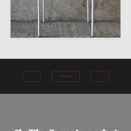
←
DESIGNER
→