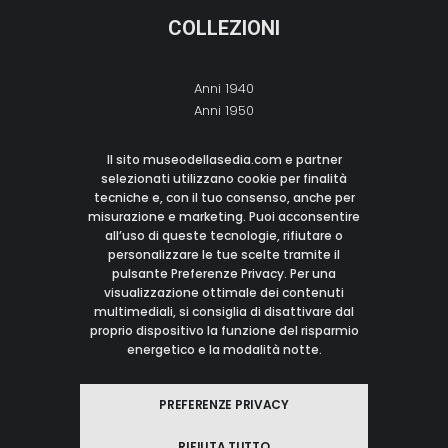
COLLEZIONI
Anni 1940
Anni 1950
Anni 1960
Anni 1970
Il sito museodellasedia.com e partner
Anni 1980
selezionati utilizzano cookie per finalità
tecniche e, con il tuo consenso, anche per
Anni 1990
misurazione e marketing. Puoi acconsentire
Anni 2000
all’uso di queste tecnologie, rifiutare o
personalizzare le tue scelte tramite il
pulsante Preferenze Privacy. Per una
CONTATTI
visualizzazione ottimale dei contenuti
multimediali, si consiglia di disattivare dal
proprio dispositivo la funzione del risparmio
M:
info@museodellasedia.com
energetico e la modalità notte.
I: Italy
© 2021 Museo Della Sedia
PREFERENZE PRIVACY
Tutti i Diritti Riservati
RIFIUTA TUTTO