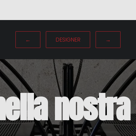
←
DESIGNER
→
nella
nostra