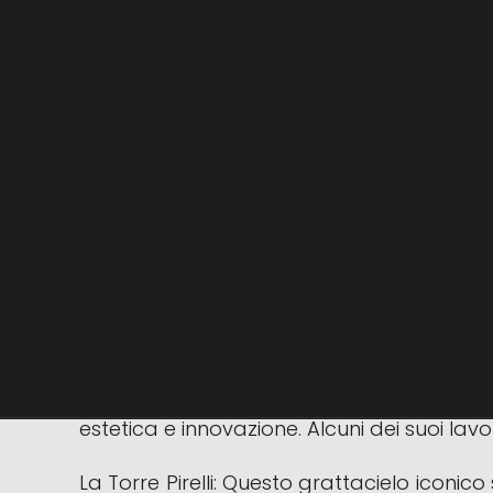
Giò Ponti è stato un noto architetto, des
settembre 1979 nella stessa città. È consid
Ponti è stato un protagonista chiave d
significativo a plasmare l’aspetto dell’a
estetica e innovazione. Alcuni dei suoi lavor
La Torre Pirelli: Questo grattacielo iconic