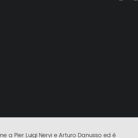
8 novembre 1891 a Milano e scomparso il 16
architettura e del design del XX secolo.
nista in Italia. Ha contribuito in modo
ti una visione che combinava funzionalità,
eme a Pier Luigi Nervi e Arturo Danusso ed è