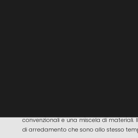
Giorgio Saporiti è un designer italiano not
una rinomata azienda italiana di mobili. 
di arte e funzionalità.
I design di Giorgio Saporiti si caratt
convenzionali e una miscela di materiali. I
di arredamento che sono allo stesso temp