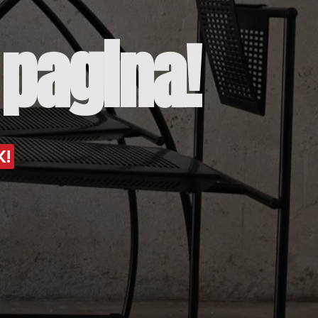
pagina!
K!