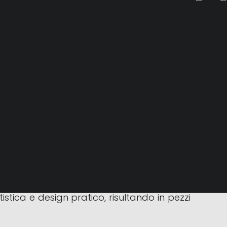
design d’interni. È il fondatore di Il Loft,
i e innovativi che spesso fondono elementi
incorporando colori vibranti, forme non
istica e design pratico, risultando in pezzi