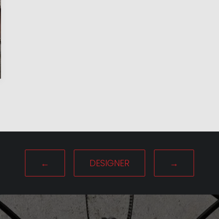
←
DESIGNER
→