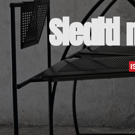
Siediti
I