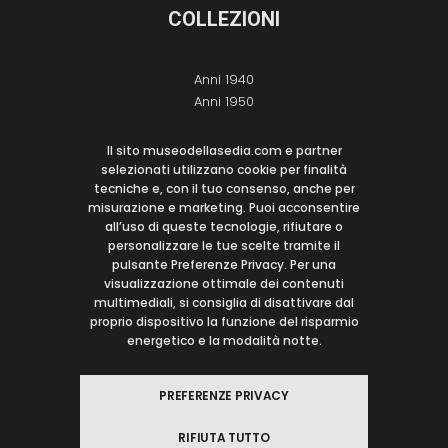
COLLEZIONI
Anni 1940
Anni 1950
Anni 1960
Anni 1970
Il sito museodellasedia.com e partner
Anni 1980
selezionati utilizzano cookie per finalità
tecniche e, con il tuo consenso, anche per
Anni 1990
misurazione e marketing. Puoi acconsentire
Anni 2000
all’uso di queste tecnologie, rifiutare o
personalizzare le tue scelte tramite il
pulsante Preferenze Privacy. Per una
CONTATTI
visualizzazione ottimale dei contenuti
multimediali, si consiglia di disattivare dal
proprio dispositivo la funzione del risparmio
M:
info@museodellasedia.com
energetico e la modalità notte.
I: Italy
© 2021 Museo Della Sedia
PREFERENZE PRIVACY
Tutti i Diritti Riservati
RIFIUTA TUTTO