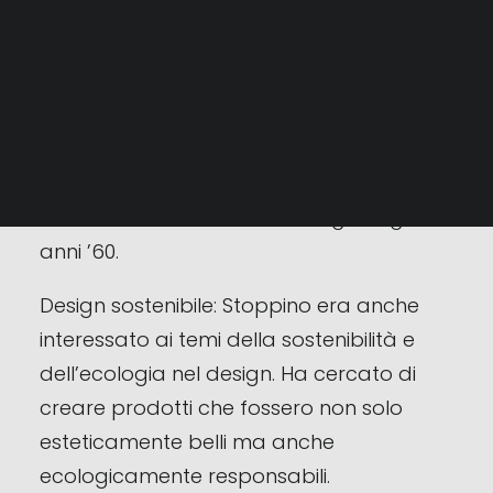
una forte attenzione alla funzionalità.
RICERCA
La sedia “Blow”: Uno dei suoi progetti più
iconici è la sedia “Blow” (1967), realizzata
in plastica e famosa per la sua forma
organica e sinuosa. Questa sedia è
diventata un simbolo del design degli
anni ’60.
Design sostenibile: Stoppino era anche
interessato ai temi della sostenibilità e
dell’ecologia nel design. Ha cercato di
creare prodotti che fossero non solo
esteticamente belli ma anche
ecologicamente responsabili.