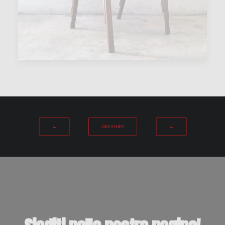
←
DESIGNER
→