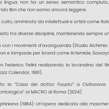
 la lingua non ha un senso semantico compiuto,
ndo libri che non sanno ancora leggere.
ulto, ammirata da intellettuali e artisti come Italo
ziato tra diverse discipline, mantenendo sempre un
tto con i movimenti d’avanguardia (Studio Alchimia
raton e lampade per brand come Artemide, Sawaya
Federico Fellini realizzando la locandina del f
azz Calendar, 1991).
ettato la “Casa del dottor Fausto” a Civitano
 ontologica” al MACRO di Roma (2024).
aphiniana (1984): Un’opera dedicata alla maschera 