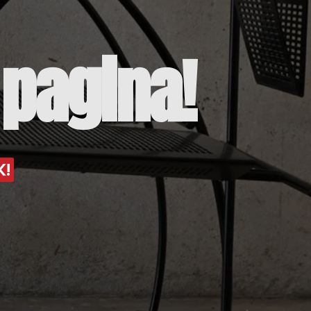
pagina!
K!