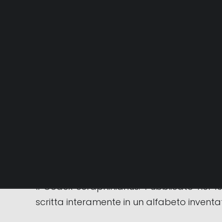
Luigi Serafini (Roma, 1947) è un artista, 
surrealismo, ironia e ricerca metalinguistic
La sua figura è principalmente legata a u
Il Codex Seraphinianus: Pubblicato nel 1
scritta interamente in un alfabeto inventat