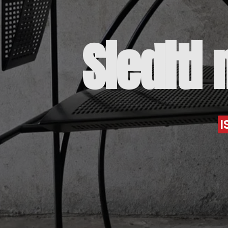
Siediti
I