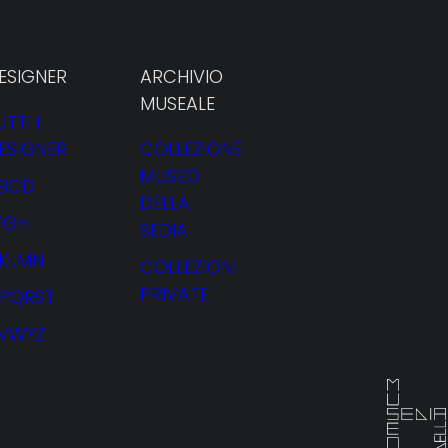
ESIGNER
ARCHIVIO
MUSEALE
UTTI I
ESIGNER
COLLEZIONE
fini
MUSEO
BCD
DELLA
FGH
SEDIA
JKLMN
COLLEZIONI
PRIVATE
PQRST
VWYZ
NOLEGGIO