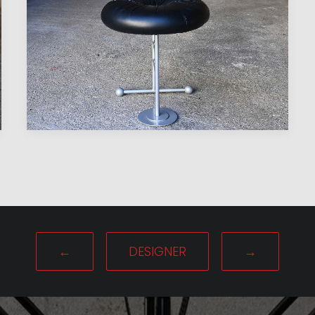
←
DESIGNER
→