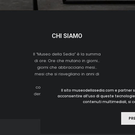
CHI SIAMO
Il “Museo della Sedia” è la summa
di ore. Ore che mutano in giorni…
giorni che abbracciano mesi…
mesi che si risvegliano in anni di
passioni, ricerche, ricerche,
conoscenze, chilometri, incontri,
Il sito museodellasedia.com e partner s
denari spesi (bene) nell’oggetto…
acconsentire all’uso di queste tecnologie,
contenuti multimediali, si co
PR