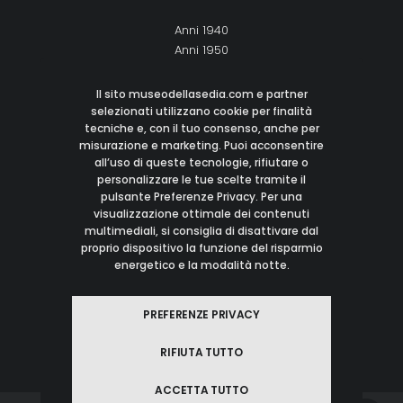
Anni 1940
Anni 1950
Anni 1960
Anni 1970
Il sito museodellasedia.com e partner
Anni 1980
selezionati utilizzano cookie per finalità
tecniche e, con il tuo consenso, anche per
Anni 1990
misurazione e marketing. Puoi acconsentire
Anni 2000
all’uso di queste tecnologie, rifiutare o
personalizzare le tue scelte tramite il
pulsante Preferenze Privacy. Per una
CONTATTI
visualizzazione ottimale dei contenuti
multimediali, si consiglia di disattivare dal
proprio dispositivo la funzione del risparmio
M:
info@museodellasedia.com
energetico e la modalità notte.
I: Italy
© 2021 Museo Della Sedia
PREFERENZE PRIVACY
Tutti i Diritti Riservati
RIFIUTA TUTTO
ACCETTA TUTTO