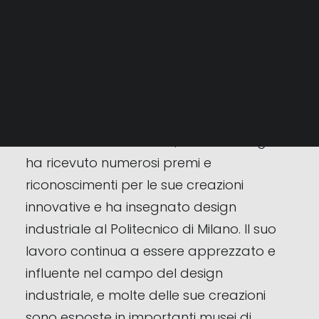
era incentrata sulla ricerca
dell’essenzialità e della purezza delle
RICERCA
forme, con una particolare attenzione
alla funzionalità e alla relazione tra
oggetto e utente.
Durante la sua carriera, Achille Castiglioni
ha ricevuto numerosi premi e
riconoscimenti per le sue creazioni
innovative e ha insegnato design
industriale al Politecnico di Milano. Il suo
lavoro continua a essere apprezzato e
influente nel campo del design
industriale, e molte delle sue creazioni
sono esposte in importanti musei di