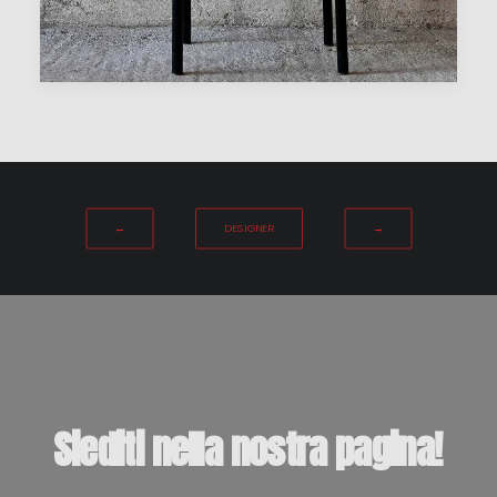
←
DESIGNER
→
Siediti
nella
nostra
pagina!