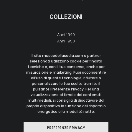
COLLEZIONI
Anni 1940
Anni 1950
Anni 1960
Anni 1970
Il sito museodellasedia.com e partner
Anni 1980
selezionati utilizzano cookie per finalità
tecniche e, con il tuo consenso, anche per
Anni 1990
misurazione e marketing. Puoi acconsentire
Anni 2000
all’uso di queste tecnologie, rifiutare o
personalizzare le tue scelte tramite il
pulsante Preferenze Privacy. Per una
CONTATTI
visualizzazione ottimale dei contenuti
multimediali, si consiglia di disattivare dal
proprio dispositivo la funzione del risparmio
M:
info@museodellasedia.com
energetico e la modalità notte.
I: Italy
© 2021 Museo Della Sedia
PREFERENZE PRIVACY
Tutti i Diritti Riservati