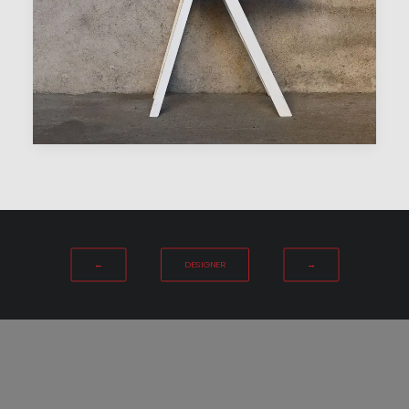
←
DESIGNER
→