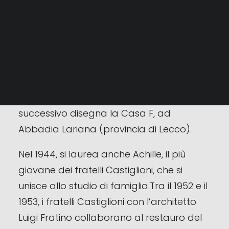
Gavina ha portato alla realizzazione di
opere iconiche, che hanno segnato una
RICERCA
rivoluzione nel design dell’illuminazione
per interni.
Nel 1942 Pier Giacomo disegna lo stemma
araldico del Politecnico di Milano. L’anno
successivo disegna la Casa F, ad
Abbadia Lariana (provincia di Lecco).
Nel 1944, si laurea anche Achille, il più
giovane dei fratelli Castiglioni, che si
unisce allo studio di famiglia.Tra il 1952 e il
1953, i fratelli Castiglioni con l’architetto
Luigi Fratino collaborano al restauro del