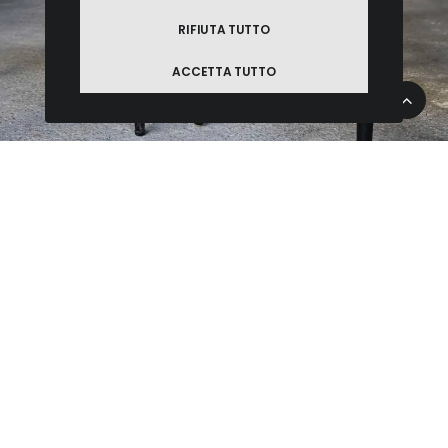
RIFIUTA TUTTO
ACCETTA TUTTO
CHI SIAMO
Il “Museo della Sedia” è la summa di ore. Ore che
mutano in giorni… giorni che abbracciano mesi… mesi
che si risvegliano in anni di passioni, ricerche, ricerche,